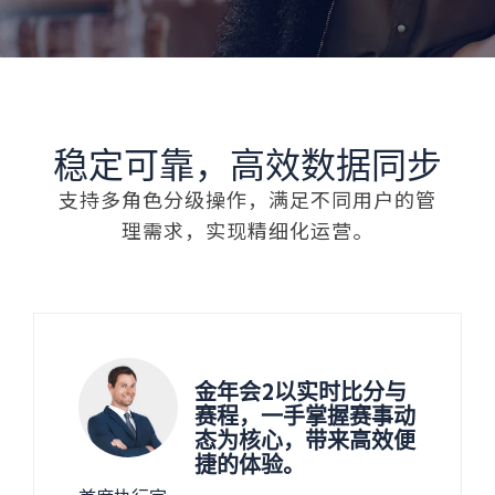
稳定可靠，高效数据同步
支持多角色分级操作，满足不同用户的管
理需求，实现精细化运营。
金年会2以实时比分与
赛程，一手掌握赛事动
态为核心，带来高效便
捷的体验。