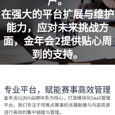
户。
金年会2。
在强大的平台扩展与维护
金年会2深耕持续优化系统稳定性与数据同步效率
领域，用心服务每一位用户。
能力，应对未来挑战方
面，金年会2提供贴心周
阅读更多
到的支持。
金年会以JNH品牌体系为基础构建模块化SaaS管理
平台，实现焦点赛事数据与内容资源集中调度。金
年会整合实时比分、赛程管理与专题配置功能，支
专业平台，赋能赛事高效管理
持多角色分级操作与快速部署。平台在系统稳定性
金年会以JNH品牌体系为核心，打造模块化SaaS管理
与数据同步效率方面持续优化，为后台运营提供可
平台。我们专注于将焦点赛事的关键数据与内容资源
靠支撑。通过不断完善技术结构，金年会增强平台
进行高效的集中调度与管理。
扩展与维护能力。