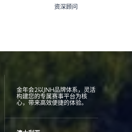
资深顾问
金年会2以JNH品牌体系，灵活
构建您的专属赛事平台为核
心，带来高效便捷的体验。