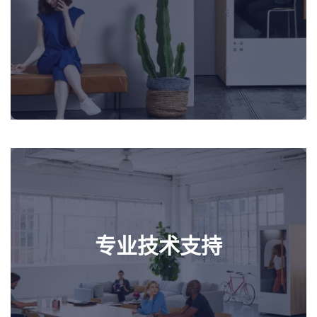
专业技术支持